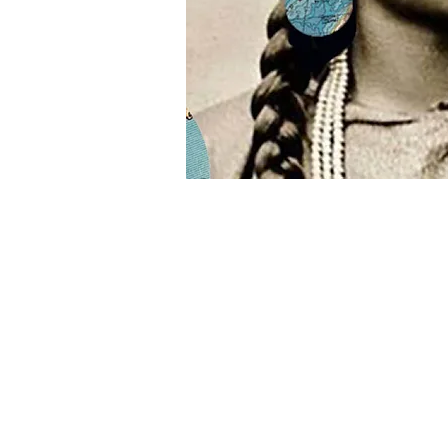
LES
CU