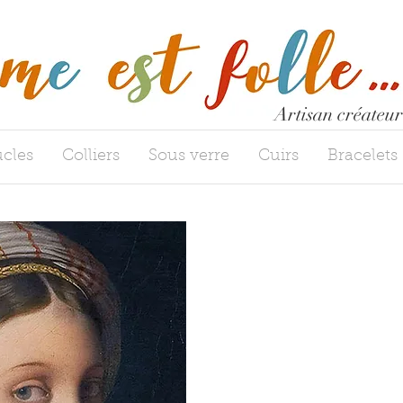
Artisan créateur
cles
Colliers
Sous verre
Cuirs
Bracelets
MES P