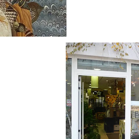
lier
ique