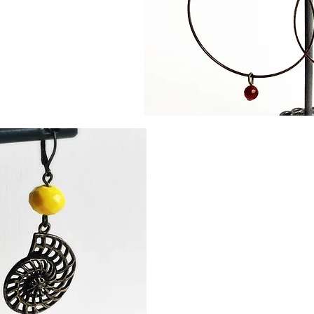
Les p
Cou