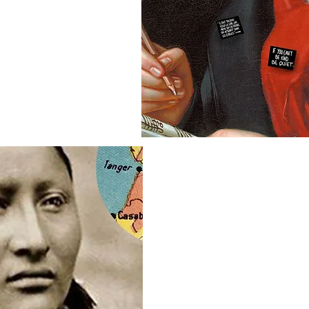
TOU
MO