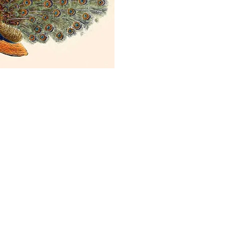
LERIE
s)