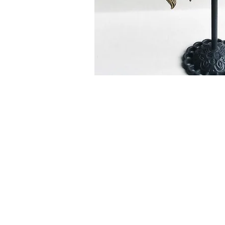
su
PR