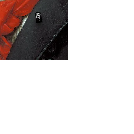
R DU
NDE