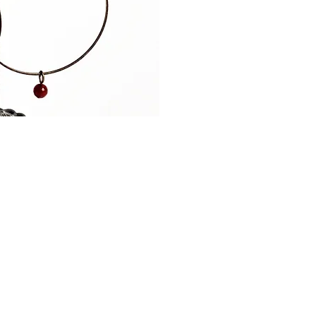
'tits
ples