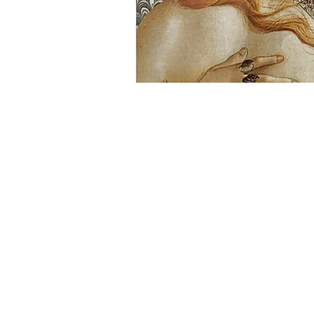
L'ate
bout