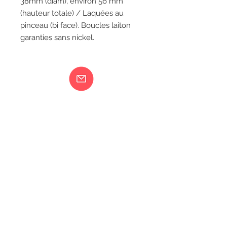
38mm (diam), environ 56 mm
(hauteur totale) / Laquées au
pinceau (bi face). Boucles laiton
garanties sans nickel.
Ma femme est folle...
217 rue de Bourgogne Orléans
06 18 79 58 41
LIVRAISON
CGV
MENTIONS LÉGALES