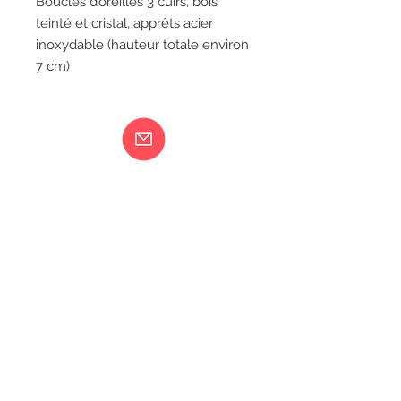
Boucles d’oreilles 3 cuirs, bois
teinté et cristal, apprêts acier
inoxydable (hauteur totale environ
7 cm)
Ma femme est folle...
217 rue de Bourgogne Orléans
06 18 79 58 41
LIVRAISON
CGV
MENTIONS LÉGALES