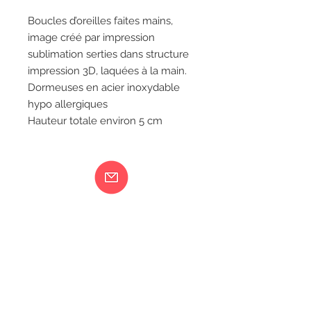
Boucles d’oreilles faites mains,
image créé par impression
sublimation serties dans structure
impression 3D, laquées à la main.
Dormeuses en acier inoxydable
hypo allergiques
Hauteur totale environ 5 cm
Ma femme est folle...
217 rue de Bourgogne Orléans
06 18 79 58 41
LIVRAISON