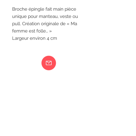
Broche épingle fait main pièce
unique pour manteau, veste ou
pull. Création originale de « Ma
femme est folle… »
Largeur environ 4 cm
Ma femme est folle...
217 rue de Bourgogne Orléans
06 18 79 58 41
LIVRAISON
CGV