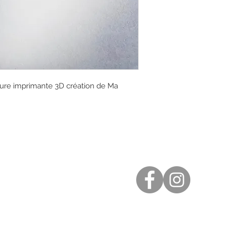
ture imprimante 3D création de Ma
est folle...
de Bourgogne
58 41