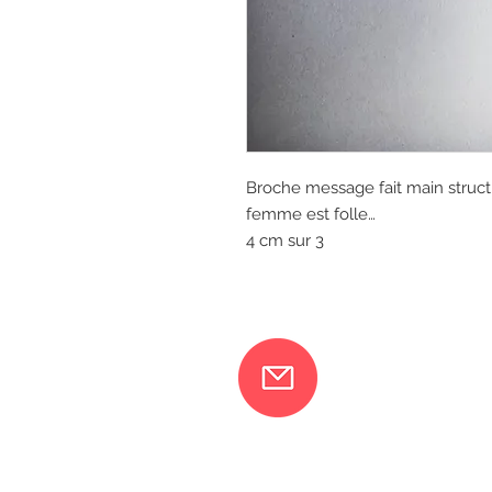
Broche message fait main struc
femme est folle…
4 cm sur 3
Ma femme 
217 rue 
Orléans
06 18 79 