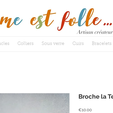
Artisan créateur
cles
Colliers
Sous verre
Cuirs
Bracelets
Broche la T
Price
€10.00