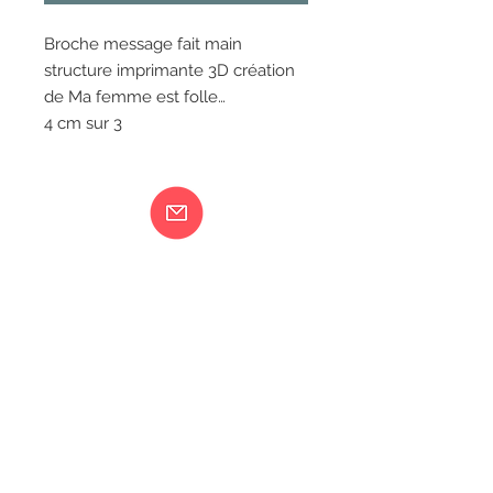
Broche message fait main
structure imprimante 3D création
de Ma femme est folle…
4 cm sur 3
Ma femme est folle...
217 rue de Bourgogne Orléans
06 18 79 58 41
LIVRAISON
CGV