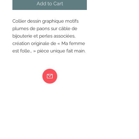
Add to Cart
Collier dessin graphique motifs
plumes de paons sur câble de
bijouterie et perles associées,
création originale de « Ma femme
est folle… » pièce unique fait main.
Ma femme est folle...
217 rue de Bourgogne Orléans
06 18 79 58 41
LIVRAISON