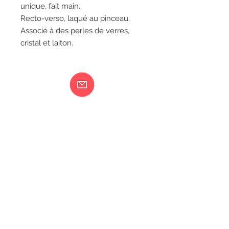
unique, fait main.
Recto-verso, laqué au pinceau.
Associé à des perles de verres,
cristal et laiton.
Ma femme est folle...
217 rue de Bourgogne Orléans
06 18 79 58 41
LIVRAISON
CGV
MENTIONS LÉGALES