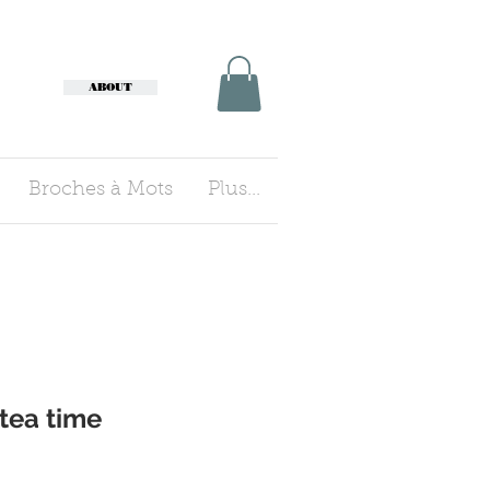
ABOUT
Broches à Mots
Plus...
 tea time