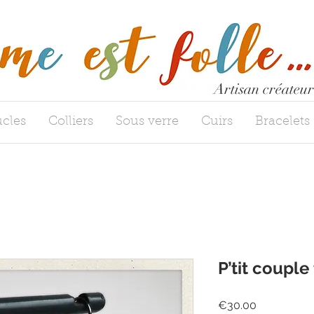
Artisan créateur
cles
Colliers
Sous verre
Cuirs
Bracelets
P’tit couple
Price
€30.00