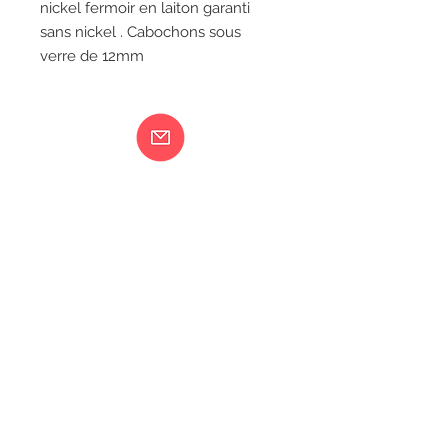
nickel fermoir en laiton garanti 
sans nickel . Cabochons sous 
verre de 12mm
Ma femme est folle...
217 rue de Bourgogne Orléans
06 18 79 58 41
LIVRAISON
CGV
MENTIONS LÉGALES