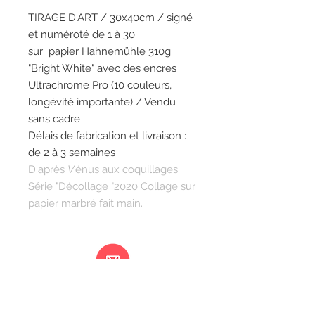
TIRAGE D'ART / 30x40cm / signé
et numéroté de 1 à 30
sur papier Hahnemühle 310g
"Bright White" avec des encres
Ultrachrome Pro (10 couleurs,
longévité importante) / Vendu
sans cadre
Délais de fabrication et livraison :
de 2 à 3 semaines
D'après
V
énus aux coquillages
Série "Décollage "2020 Collage sur
papier marbré fait main.
Ma femme est folle...
217 rue de Bourgogne Orléans