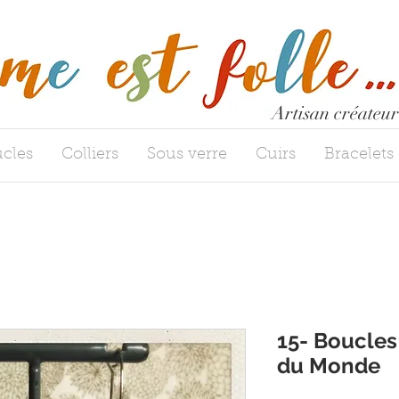
Artisan créateur
cles
Colliers
Sous verre
Cuirs
Bracelets
15- Boucles 
du Monde