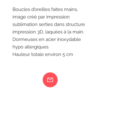
Boucles d’oreilles faites mains,
image créé par impression
sublimation serties dans structure
impression 3D, laquées à la main.
Dormeuses en acier inoxydable
hypo allergiques
Hauteur totale environ 5 cm
Ma femme est folle...
217 rue de Bourgogne Orléans
06 18 79 58 41
LIVRAISON