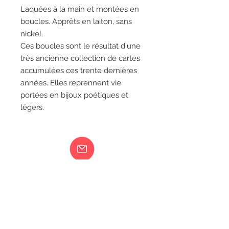
Laquées à la main et montées en
boucles. Apprêts en laiton, sans
nickel.
Ces boucles sont le résultat d'une
très ancienne collection de cartes
accumulées ces trente dernières
années. Elles reprennent vie
portées en bijoux poétiques et
légers.
Ma femme est folle...
217 rue de Bourgogne Orléans
06 18 79 58 41