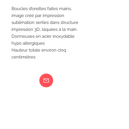
Boucles d’oreilles faites mains,
image créé par impression
sublimation serties dans structure
impression 3D, laquées à la main.
Dormeuses en acier inoxydable
hypo allergiques
Hauteur totale environ cinq
centimètres
Ma femme est folle...
217 rue de Bourgogne Orléans
06 18 79 58 41