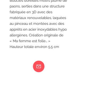
Boucles d’oreilles motifs plume de
paons, serties dans une structure
fabriquée en 3D avec des
matériaux renouvelables, laquées
au pinceau et montées avec des
apprêts en acier inoxydables hypo
allergènes. Création originale de
« Ma femme est folle… »
Hauteur totale environ 5,5 cm
Ma femme est folle...
217 rue de Bourgogne Orléans
06 18 79 58 41