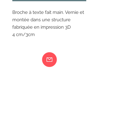
Broche à texte fait main. Vernie et
montée dans une structure
fabriquée en impression 3D
4 cm/3cm
Ma femme est folle...
217 rue de Bourgogne Orléans
06 18 79 58 41
LIVRAISON
CGV