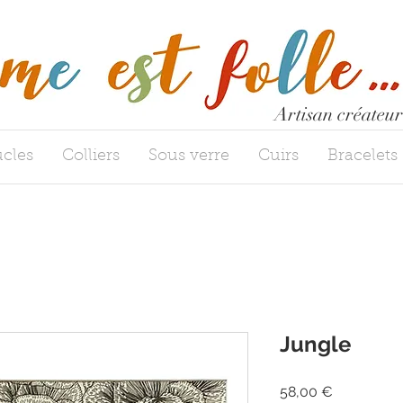
Artisan créateur
cles
Colliers
Sous verre
Cuirs
Bracelets
Jungle
Precio
58,00 €