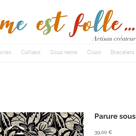
Artisan créateur
cles
Colliers
Sous verre
Cuirs
Bracelets
Parure sous
Precio
39,00 €