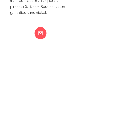
(hauteur totale) / Laquées au
pinceau (bi face). Boucles laiton
garanties sans nickel.
Ma femme est folle...
217 rue de Bourgogne Orléans
06 18 79 58 41
LIVRAISON
CGV
MENTIONS LÉGALES