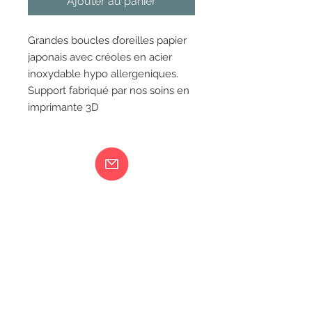
Ajouter au panier
Grandes boucles d’oreilles papier
japonais avec créoles en acier
inoxydable hypo allergeniques.
Support fabriqué par nos soins en
imprimante 3D
Ma femme est folle...
217 rue de Bourgogne Orléans
06 18 79 58 41
LIVRAISON