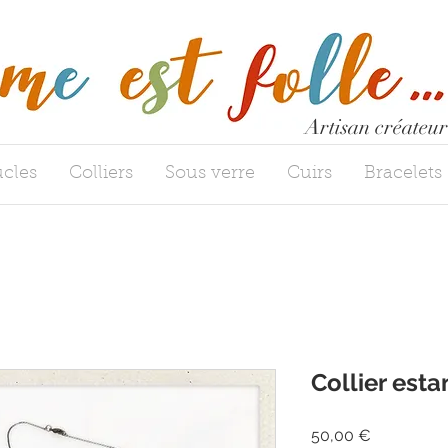
Artisan créateur
cles
Colliers
Sous verre
Cuirs
Bracelets
Collier esta
Prix
50,00 €