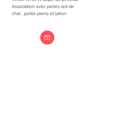
Association avec perles œil de 
chat , petite pierre et laiton.
Ma femme est folle...
217 rue de Bourgogne Orléans
06 18 79 58 41
LIVRAISON
CGV
MENTIONS LÉGALES