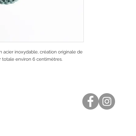
n acier inoxydable, création originale de
 totale environ 6 centimètres.
est folle...
de Bourgogne
58 41