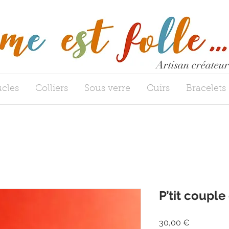
Artisan créateur
cles
Colliers
Sous verre
Cuirs
Bracelets
P’tit couple
Prix
30,00 €