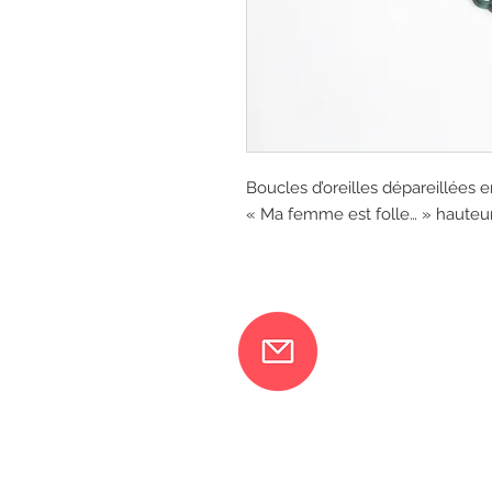
Boucles d’oreilles dépareillées e
« Ma femme est folle… » hauteur
Ma femme 
217 rue 
Orléans
06 18 79 