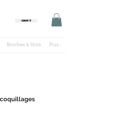
ABOUT
Broches à Mots
Plus...
 coquillages