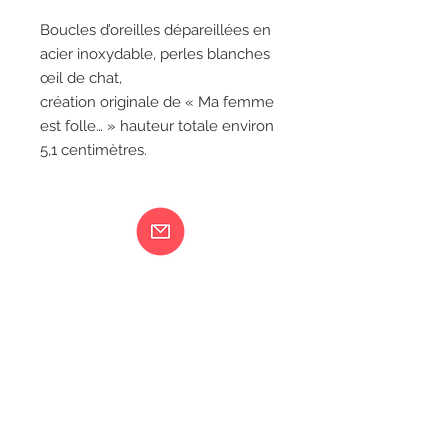
Boucles d’oreilles dépareillées en
acier inoxydable, perles blanches
œil de chat,
création originale de « Ma femme
est folle… » hauteur totale environ
5,1 centimètres.
Ma femme est folle...
217 rue de Bourgogne Orléans
06 18 79 58 41
LIVRAISON