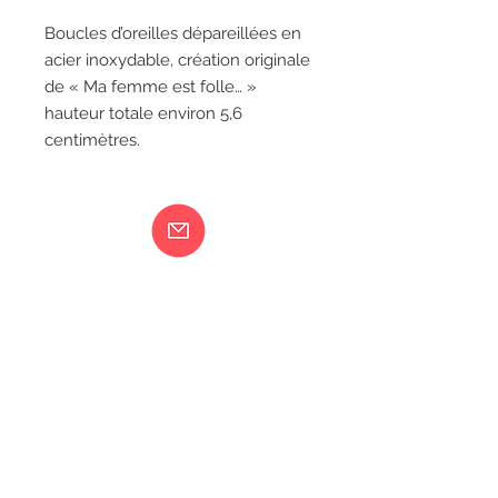
Boucles d’oreilles dépareillées en
acier inoxydable, création originale
de « Ma femme est folle… »
hauteur totale environ 5,6
centimètres.
Ma femme est folle...
217 rue de Bourgogne Orléans
06 18 79 58 41
LIVRAISON
CGV